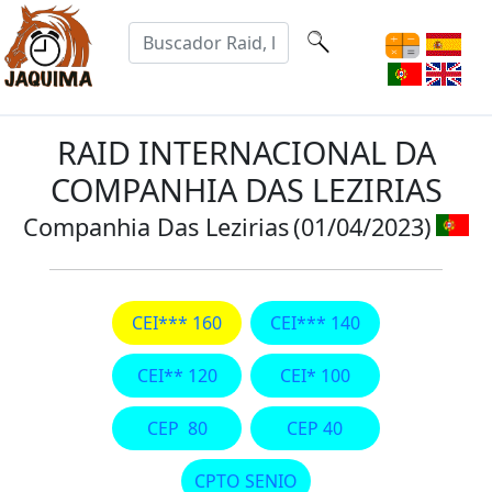
RAID INTERNACIONAL DA
COMPANHIA DAS LEZIRIAS
Companhia Das Lezirias
(01/04/2023)
CEI*** 160
CEI*** 140
CEI** 120
CEI* 100
CEP 80
CEP 40
CPTO SENIO