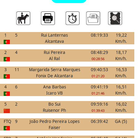
1
5
Rui Lanternas
08:19:33
19,22
Alcantava
Km/h.
2
4
Rui Pereira
08:48:29
18,17
Al Ral
Km/h.
00:28:56
3
11
Margarida Serra Marques
09:40:53
16,53
Fonix De Alcantara
Km/h.
01:21:20
4
6
Ana Barbas
09:41:19
16,51
Icaro VB
Km/h.
01:21:46
5
2
Bo Sui
09:59:16
16,02
Ruisenor Ph
Km/h.
01:39:43
FTQ
9
João Pedro Pereira Lopes
06:39:42
GA (5)
Faiser